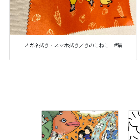
メガネ拭き・スマホ拭き／きのこねこ #猫