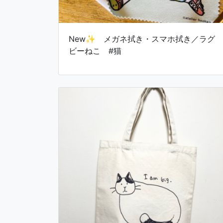
New✨ メガネ拭き・スマホ拭き／ラグ
ビーねこ #猫