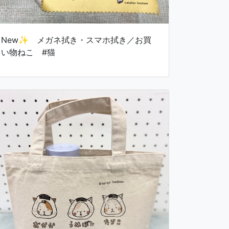
New✨ メガネ拭き・スマホ拭き／お買
い物ねこ #猫