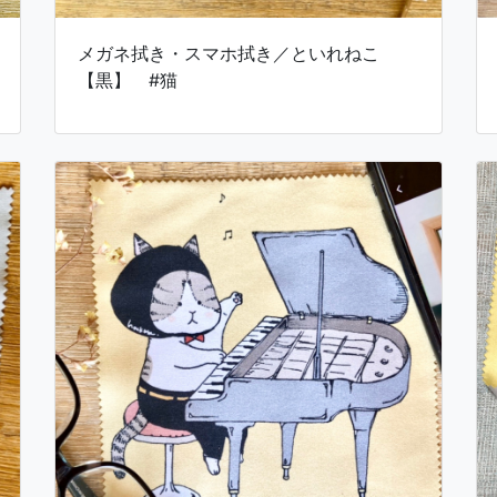
メガネ拭き・スマホ拭き／といれねこ
【黒】 #猫