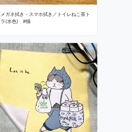
メガネ拭き・スマホ拭き／トイレねこ茶ト
ラ(水色) #猫