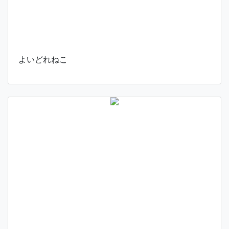
よいどれねこ