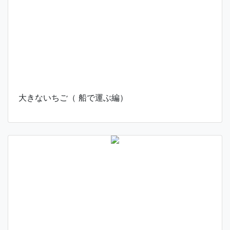
大きないちご（ 船で運ぶ編）