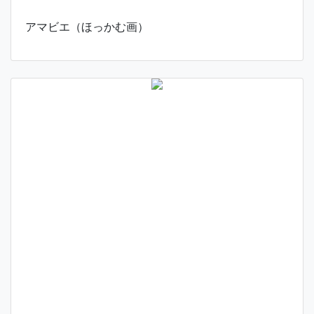
アマビエ（ほっかむ画）