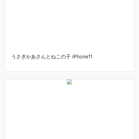
うさぎかあさんとねこの子 iPhone11