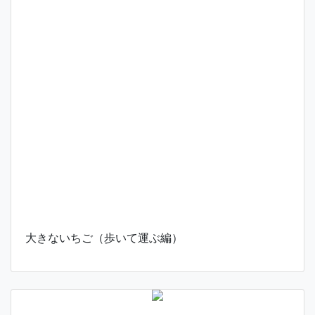
大きないちご（歩いて運ぶ編）