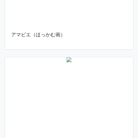
アマビエ（ほっかむ画）