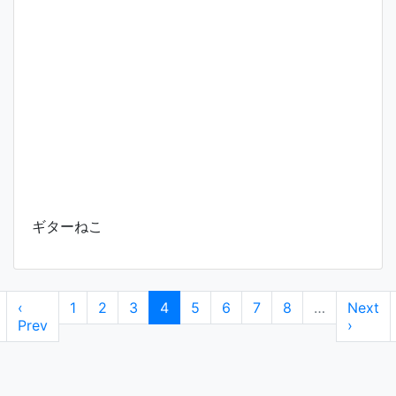
ギターねこ
‹
1
2
3
4
5
6
7
8
…
Next
Prev
›