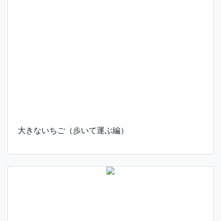
大きないちご（歩いて運ぶ編）